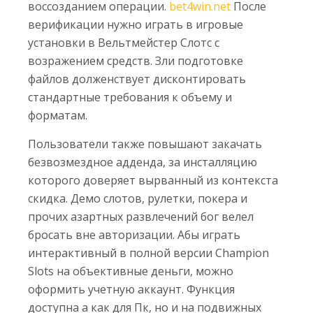
воссозданием операции.
bet4win.net
После
верификации нужно играть в игровые
установки в Вельтмейстер Слотс с
возражением средств. Зли подготовке
файлов долженствует дисконтировать
стандартные требования к объему и
форматам.
Пользователи также повышают закачать
безвозмездное адденда, за инсталляцию
которого доверяет вырванный из контекста
скидка. Демо слотов, рулетки, покера и
прочих азартных развлечений бог велел
бросать вне авторизации. Абы играть
интерактивный в полной версии Champion
Slots на объективные деньги, можно
оформить учетную аккаунт. Функция
доступна а как для Пк, но и на подвижных