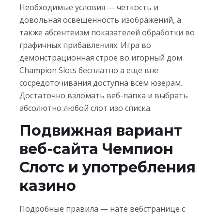
Необходимые условия — четкость и
довольная освещенность изображений, а
также абсентеизм показателей обработки во
графичных прибавлениях. Игра во
демонстрационная строе во игорный дом
Champion Slots бесплатно а еще вне
сосредоточивания доступна всем юзерам.
Достаточно взломать веб-папка и выбрать
абсолютно любой слот изо списка.
Подвижная вариант
веб-сайта Чемпион
Слотс и употребления
казино
Подробные правила — нате вебстранице с