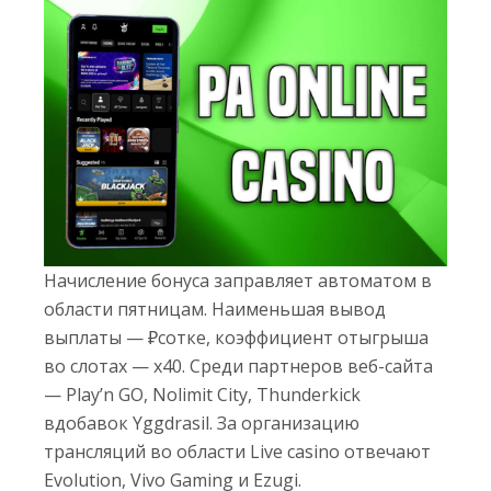
Начисление бонуса заправляет автоматом в
области пятницам. Наименьшая вывод
выплаты — ₽сотке, коэффициент отыгрыша
во слотах — х40. Среди партнеров веб-сайта
— Play’n GO, Nolimit City, Thunderkick
вдобавок Yggdrasil. За организацию
трансляций во области Live casino отвечают
Evolution, Vivo Gaming и Ezugi.