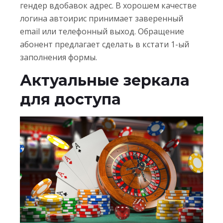
гендер вдобавок адрес. В хорошем качестве
логина автоирис принимает заверенный
email или телефонный выход. Обращение
абонент предлагает сделать в кстати 1-ый
заполнения формы.
Актуальные зеркала
для доступа