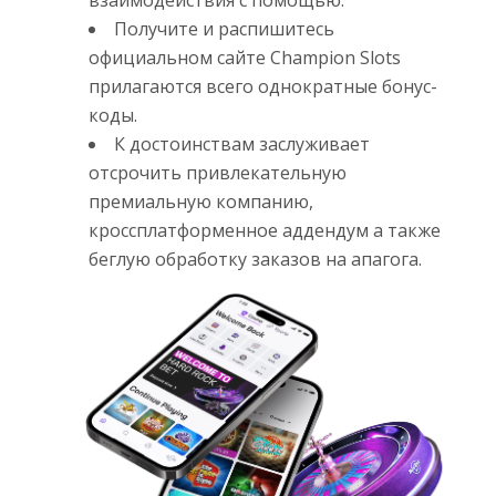
взаимодействия с помощью.
Получите и распишитесь
официальном сайте Champion Slots
прилагаются всего однократные бонус-
коды.
К достоинствам заслуживает
отсрочить привлекательную
премиальную компанию,
кроссплатформенное аддендум а также
беглую обработку заказов на апагога.